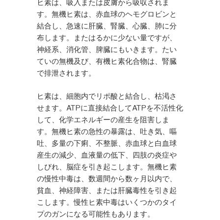
ヒ素は、吸入または皮膚から吸収されま
す。無機ヒ素は、赤血球のヘモグロビンと
結合し、急速に肝臓、腎臓、心臓、肺に分
布します。またはるかに少ない量ですが、
神経系、消化管、脾臓にもいきます。たい
ていの無機及び、有機ヒ素化合物は、腎臓
で排泄されます。
ヒ素は、細胞内でリポ酸と結合し、枯渇さ
せます。ATPに直接結合してATPを不活性化
して、化学エネルギーの産生を阻害しま
す。無機ヒ素の急性の暴露は、吐き気、嘔
吐、多量の下痢、不整脈、赤血球と白血球
産生の減少、血液量の低下、四肢の炎症や
しびれ、脳症を引き起こします。無機ヒ素
の慢性中毒は、数週間から数ヶ月以内で、
貧血、神経障害、または肝臓毒性を引き起
こします。慢性ヒ素中毒はいくつかのタイ
プのガンになる可能性もあります。