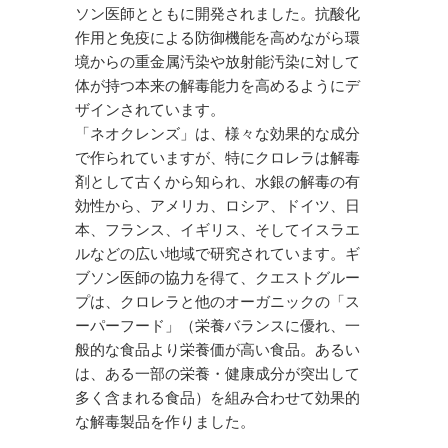
ソン医師とともに開発されました。抗酸化
作用と免疫による防御機能を高めながら環
境からの重金属汚染や放射能汚染に対して
体が持つ本来の解毒能力を高めるようにデ
ザインされています。
「ネオクレンズ」は、様々な効果的な成分
で作られていますが、特にクロレラは解毒
剤として古くから知られ、水銀の解毒の有
効性から、アメリカ、ロシア、ドイツ、日
本、フランス、イギリス、そしてイスラエ
ルなどの広い地域で研究されています。ギ
ブソン医師の協力を得て、クエストグルー
プは、クロレラと他のオーガニックの「ス
ーパーフード」（栄養バランスに優れ、一
般的な食品より栄養価が高い食品。あるい
は、ある一部の栄養・健康成分が突出して
多く含まれる食品）を組み合わせて効果的
な解毒製品を作りました。