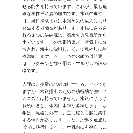
せる能力を持っています。これが、最も危
険な毒性重金属の理由です。水銀の毒性
は、経口摂取または水銀蒸気の吸入により
発生する可能性があります。水銀にさらさ
れる１つの供給源は、石炭火力発電所から
来ています。この水銀汚染が、空気中に分
散され、海中に沈殿し、そこで魚や貝に生
物濃縮します。もう一つの水銀の供給源
は、ワクチンと歯科用のアマルガムの詰め
物です。
人間は、少量の水銀は排泄することができ
ますが、水銀排泄のための積極的な強いメ
カニズムは持っていません。水銀にさらさ
れ続けると、体内に水銀が蓄積します。水
銀は、臓器に分布し、主に脳と心臓に集中
する傾向があります。また、胎盤を通過し
胎児に移行しますし、母乳内にも存在しま