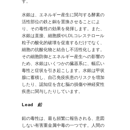
す。
水銀は、エネルギー産生に関与する酵素の
活性部位の鉄と銅を置換させることによ
り、その毒性の効果を発揮します。また、
水銀は直接、細胞膜やLDLコレステロール
粒子の酸化的破壊を促進するだけでなく、
細胞の抗酸化物と結合し不活性化します。
その細胞防御とエネルギー産生への影響の
ため、水銀はいくつかの臓器系に、幅広い
毒性と症状を引き起こします。水銀は甲状
腺に蓄積し、自己免疫疾患のリスクを増加
したり、認知症を含む脳の損傷や神経変性
疾患に関与したりしています。
Lead
鉛
鉛の毒性は、最も頻繁に報告される、意図
しない有害重金属中毒の一つです。人間の