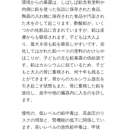
環境からの暴露は、しばしば鉛含有塗料や
内側に鉛を使った缶詰に保存された食品、
陶器の入れ物に保存された食品や汚染され
た水を介して起こります。酢酸鉛が、いく
つかの化粧品に含まれていますが、鉛は皮
膚からも吸収されます。子どもは大人よ
り、最大８倍も鉛を吸収しやすいです。劣
化してはがれた鉛ベースの塗料のかけらや
ほこりが、子どもの主な鉛暴露の供給源で
す。鉛はカルシウムに似ているため、子ど
もと大人の骨に蓄積され、何十年も残るこ
とができます。骨からのカルシウム放出を
引き起こす状態もまた、骨に蓄積した鉛を
放出し、血中や他の臓器内に入るのを許し
ます。
慢性の、低レベルの鉛中毒は、高血圧のリ
スクの増加と、腎機能の低下に関係してい
ます。高いレベルの急性鉛中毒は、甲状