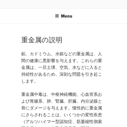
Skip
NEOCLEANSE
〜植物栄養素があなたの体をダメージから守る！スーパ
to
ーボタニックブレンド〜
Menu
content
POSTED
重金属の説明
ON
鉛、カドミウム、水銀などの重金属は、人
間の健康に悪影響を与えます。これらの重
金属は、一旦土壌、空気、水などに入ると
持続性があるため、深刻な問題を引き起こ
します。
重金属中毒は、中枢神経機能、心血管系お
よび胃腸系、肺、腎臓、肝臓、内分泌腺と
骨にダメージを与えます。慢性的に重金属
にさらされることは、いくつかの変性疾患
（アルツハイマー型認知症、筋萎縮性側索