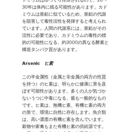
ドミウムはゆっくり排泄されるので、20〜
30年は体内に残る可能性があります。カド
ミウムは亜鉛に似ているため、亜鉛の代謝
を阻害して毒性活性を発揮すると考えられ
ています。人間の代謝系には、亜鉛がその
活性に必要であり、カドミウムの毒性の標
的の可能性になる、約3000の異なる酵素と
構造タンパク質があります。
Arsenic
ヒ素
この半金属性（金属と非金属の両方の性質
を持つ）のヒ素は、明らかに健康に害を及
ぼす可能性があります。多くの人が気づか
ないうつに中毒になる、最も一般的なもの
です。ヒ素は、無機ヒ素、有機ヒ素の両方
の形で、環境に自然に存在します。魚介類
は、高い濃度の有機ヒ素を含んでいます。
穀物や家禽もまた有機ヒ素の供給源です。