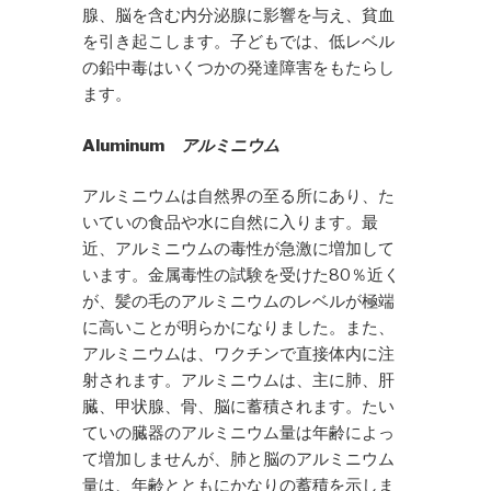
腺、脳を含む内分泌腺に影響を与え、貧血
を引き起こします。子どもでは、低レベル
の鉛中毒はいくつかの発達障害をもたらし
ます。
Aluminum
アルミニウム
アルミニウムは自然界の至る所にあり、た
いていの食品や水に自然に入ります。最
近、アルミニウムの毒性が急激に増加して
います。金属毒性の試験を受けた80％近く
が、髪の毛のアルミニウムのレベルが極端
に高いことが明らかになりました。また、
アルミニウムは、ワクチンで直接体内に注
射されます。アルミニウムは、主に肺、肝
臓、甲状腺、骨、脳に蓄積されます。たい
ていの臓器のアルミニウム量は年齢によっ
て増加しませんが、肺と脳のアルミニウム
量は、年齢とともにかなりの蓄積を示しま