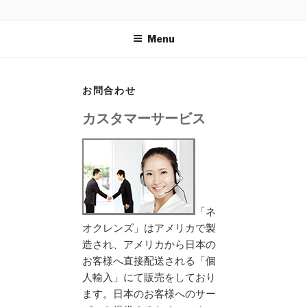
Skip
NEOCLEANSE
〜植物栄養素があなたの体をダメージから守る！スーパ
to
ーボタニックブレンド〜
Menu
content
お問合わせ
カスタマーサービス
「ネ
オクレンズ」はアメリカで製
造され、アメリカから日本の
お客様へ直接配送される「個
人輸入」にて販売をしており
ます。日本のお客様へのサー