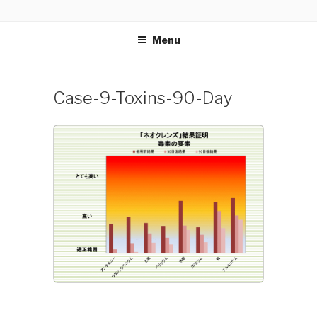
Skip
NEOCLEANSE
〜植物栄養素があなたの体をダメージから守る！スーパ
to
ーボタニックブレンド〜
Menu
content
Case-9-Toxins-90-Day