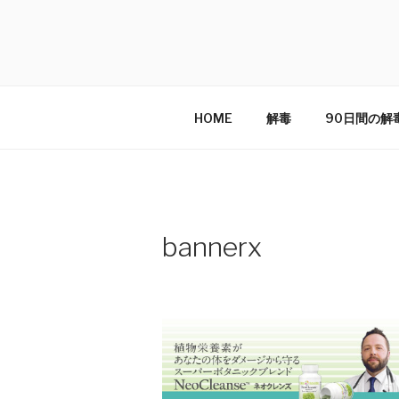
Skip
to
NEOCLEANS
content
〜植物栄養素があなたの体をダメー
HOME
解毒
90日間の解
bannerx