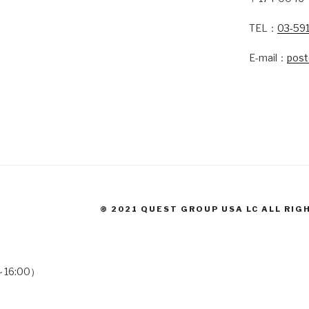
TEL：
03-59
E-mail：
post
© 2021 QUEST GROUP USA LC ALL RIG
～16:00）