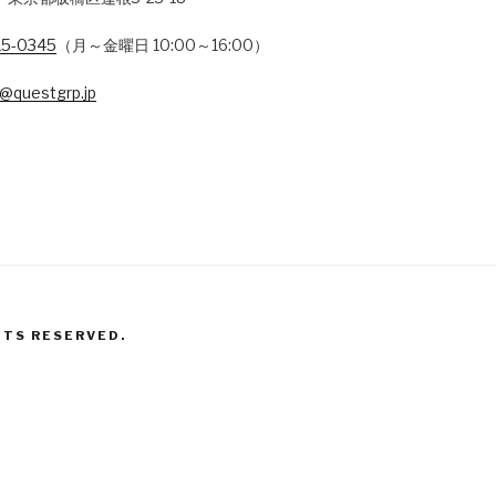
15-0345
（月～金曜日 10:00～16:00）
@questgrp.jp
HTS RESERVED.