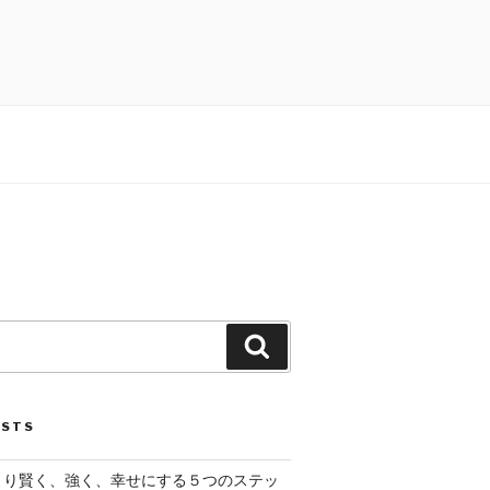
Search
OSTS
脳をより賢く、強く、幸せにする５つのステッ