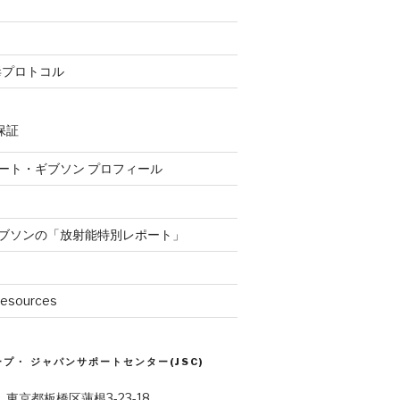
毒プロトコル
保証
ート・ギブソン プロフィール
ブソンの「放射能特別レポート」
Resources
プ・ ジャパンサポートセンター(JSC)
6 東京都板橋区蓮根3-23-18