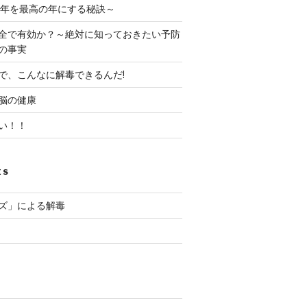
８年を最高の年にする秘訣～
全で有効か？～絶対に知っておきたい予防
の事実
で、こんなに解毒できるんだ!
脳の健康
い！！
ES
ズ」による解毒