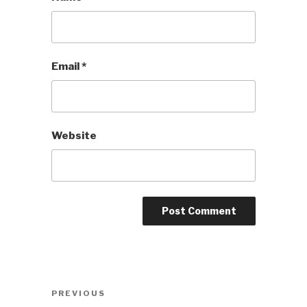
Email
*
Website
Post
Previous
PREVIOUS
navigation