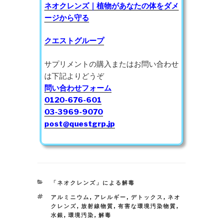
ネオクレンズ｜植物があなたの体をダメ
ージから守る
クエストグループ
サプリメントの購入またはお問い合わせ
は下記よりどうぞ
問い合わせフォーム
0120-676-601
03-3969-9070
post@questgrp.jp
CATEGORIES
「ネオクレンズ」による解毒
TAGS
アルミニウム
,
アレルギー
,
デトックス
,
ネオ
クレンズ
,
放射線物質
,
有害な環境汚染物質
,
水銀
,
環境汚染
,
解毒