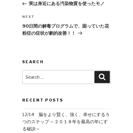
Post
実は身近にある汚染物質を使ったモノ
Next
NEXT
Post
90日間の解毒プログラムで、困っていた花
粉症の症状が劇的改善！！
SEARCH
Search
Search
for:
RECENT POSTS
12/14 脳をより賢く、強く、幸せにする５
つのステップ ～２０１８年を最高の年にす
る秘訣～