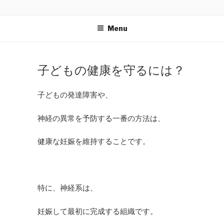
Skip
NEOCLEANSE
〜植物栄養素があなたの体をダメージから守る！スーパ
to
ーボタニックブレンド〜
Menu
content
POSTED
子どもの健康を守るには？
ON
子どもの発達障害や、
神経の異常を予防する一番の方法は、
健康な妊娠を維持することです。
特に、神経系は、
妊娠して最初に完成する組織です。