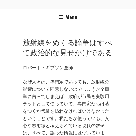
Skip
NEOCLEANSE
〜植物栄養素があなたの体をダメージから守る！スーパ
to
ーボタニックブレンド〜
Menu
content
POSTED
放射線をめぐる論争はすべ
ON
て政治的な見せかけである
ロバート・ギブソン医師
なぜ人々は、専門家であっても、放射線の
影響について同意しないのでしょうか？簡
単に言ってしまえば、政府が市民を実験用
ラットとして使っていて、専門家たちは嘘
をつくか代償を払わなければいけなかった
ということです。私たちが使っている、安
心な放射線と考えられている現代の数値
は、すべて、誤った情報に基づいていま