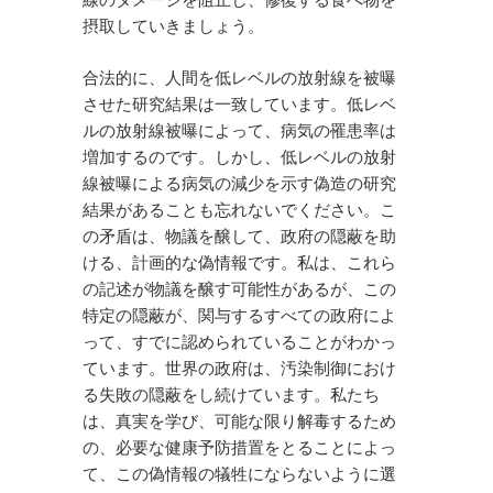
線のダメージを阻止し、修復する食べ物を
摂取していきましょう。
合法的に、人間を低レベルの放射線を被曝
させた研究結果は一致しています。低レベ
ルの放射線被曝によって、病気の罹患率は
増加するのです。しかし、低レベルの放射
線被曝による病気の減少を示す偽造の研究
結果があることも忘れないでください。こ
の矛盾は、物議を醸して、政府の隠蔽を助
ける、計画的な偽情報です。私は、これら
の記述が物議を醸す可能性があるが、この
特定の隠蔽が、関与するすべての政府によ
って、すでに認められていることがわかっ
ています。世界の政府は、汚染制御におけ
る失敗の隠蔽をし続けています。私たち
は、真実を学び、可能な限り解毒するため
の、必要な健康予防措置をとることによっ
て、この偽情報の犠牲にならないように選