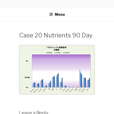
Skip
NEOCLEANSE
〜植物栄養素があなたの体をダメージから守る！スーパ
to
ーボタニックブレンド〜
Menu
content
Case 20 Nutrients 90 Day
Leave a Reply