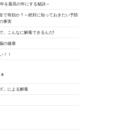
８年を最高の年にする秘訣～
全で有効か？～絶対に知っておきたい予防
の事実
で、こんなに解毒できるんだ!
脳の健康
い！！
ES
ズ」による解毒