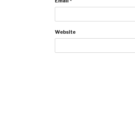
Email
*
Website
Post
navigation