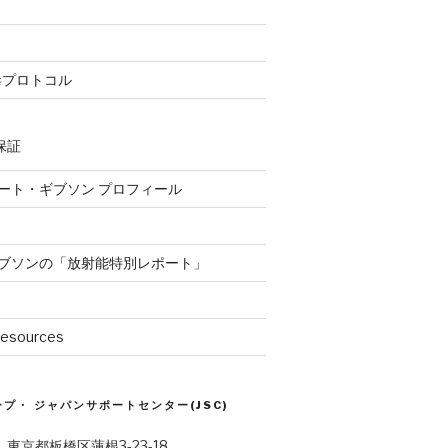
毒プロトコル
保証
ート・ギブソン プロフィール
ブソンの「放射能特別レポート」
Resources
プ・ ジャパンサポートセンター(JSC)
6 東京都板橋区蓮根3-23-18