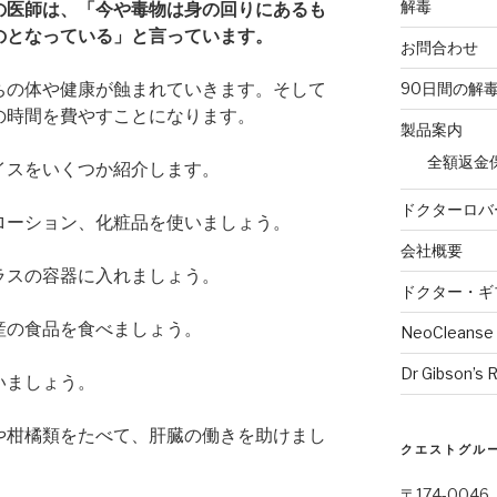
解毒
の医師は、「今や毒物は身の回りにあるも
のとなっている」と言っています。
お問合わせ
ちの体や健康が蝕まれていきます。そして
90日間の解
の時間を費やすことになります。
製品案内
全額返金
イスをいくつか紹介します。
ドクターロバ
ローション、化粧品を使いましょう。
会社概要
ラスの容器に入れましょう。
ドクター・ギ
産の食品を食べましょう。
NeoCleanse
Dr Gibson’s 
いましょう。
や柑橘類をたべて、肝臓の働きを助けまし
クエストグルー
〒174-004