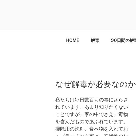
Skip
to
NEOCLEANS
content
〜植物栄養素があなたの体をダメー
HOME
解毒
90日間の解
POSTED
なぜ解毒が必要なのか
ON
私たちは毎日数百もの毒にさらさ
れています。あまり知りたくない
ことですが、家の中でさえ、毒物
を含んだものであふれています。
掃除用の洗剤、食べ物を入れてお