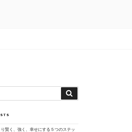
Search
OSTS
脳をより賢く、強く、幸せにする５つのステッ