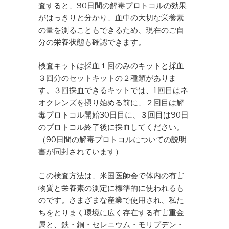
査すると、90日間の解毒プロトコルの効果
がはっきりと分かり、血中の大切な栄養素
の量を測ることもできるため、現在のご自
分の栄養状態も確認できます。
検査キットは採血１回のみのキットと採血
３回分のセットキットの２種類がありま
す。３回採血できるキットでは、1回目はネ
オクレンズを摂り始める前に、２回目は解
毒プロトコル開始30日目に、３回目は90日
のプロトコル終了後に採血してください。
（90日間の解毒プロトコルについての説明
書が同封されています）
この検査方法は、米国医師会で体内の有害
物質と栄養素の測定に標準的に使われるも
のです。さまざまな産業で使用され、私た
ちをとりまく環境に広く存在する有害重金
属と、鉄・銅・セレニウム・モリブデン・