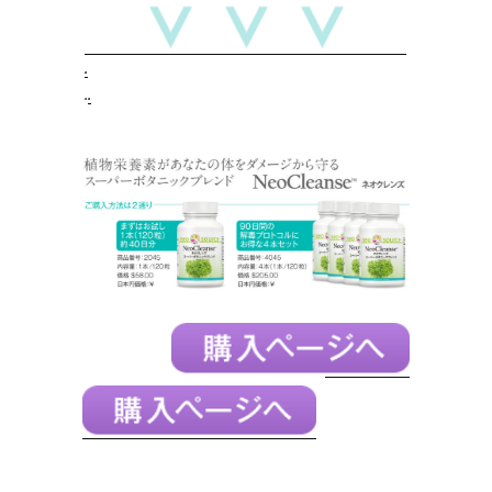
.
.
.