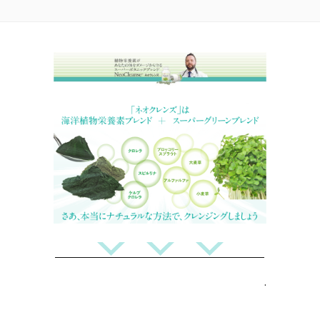
Skip
NEOCLEANSE
〜植物栄養素があなたの体をダメージから守る！スーパ
to
ーボタニックブレンド〜
Menu
content
.