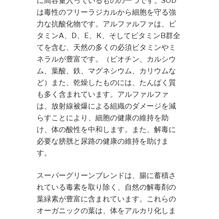
に高容量入っているものの一つです。SOD
は毒性のフリーラジカルから細胞を守る強
力な抗酸化物です。アルファルファは、ビ
タミンA、D、E、K、そしてビタミンB群全
てを含む、天然の多くの必須ビタミンやミ
ネラルが豊富です。（ビオチン、カルシウ
ム、葉酸、鉄、マグネシウム、カリウムな
ど）また、乾燥したものには、たんぱく質
も多く含まれています。アルファルファ
は、放射線被爆による組織のダメージを減
らすことにより、細胞の健康の維持を助
け、体の酸性を中和します。また、解毒に
必要な膀胱と尿路の健康の維持を助けま
す。
スーパーグリーンブレンドは、腸に蓄積さ
れている毒素を取り除く、自然の解毒剤の
葉緑素が豊富に含まれています。これらの
オーガニックの葉は、体をアルカリ化しま